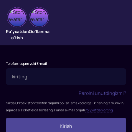
14
shamshir
Ro'yxatdan
Qo'llanma
o'tish
"14
shamshir"
2010-
yilda
Telefon raqam yoki E-mail
Daniel
Li
tomonidan
nomoyish
Parolni unutdingizmi?
etilgan
filmi,
Sizda O’zbekiston telefon raqami bo’lsa. sms kod orqali kirishingiz mumkin,
Donni
agarda siz chet elda bo’lsangiz unda e-mail orqali
ro’yxatdan o’ting
Yen,
Chao
Kirish