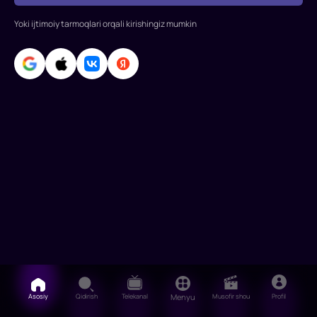
Vey,
Sammo
Yoki ijtimoiy tarmoqlari orqali kirishingiz mumkin
Xung,
Vu
Chun,
Keyt
Tsui,
Qi
Yuwu
va
Damian
Lau.
Film
Asosiy
Qidirish
Telekanal
Menyu
Musofir shou
Profil